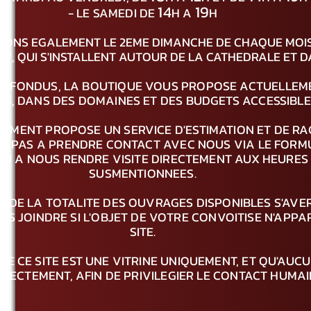
14
19
- LE SAMEDI DE
H A
H
LONS EGALEMENT LE 2EME DIMANCHE DE CHAQUE MOIS
TE", QUI S'INSTALLENT AUTOUR DE LA CATHEDRALE ET D
NFONDUS, LA BOUTIQUE VOUS PROPOSE ACTUELLEME
, DANS DES DOMAINES ET DES BUDGETS ACCESSIBLE
LEMENT PROPOSE UN SERVICE D'ESTIMATION ET DE R
EZ PAS A PRENDRE CONTACT AVEC NOUS VIA LE FORMU
 OU A NOUS RENDRE VISITE DIRECTEMENT AUX HEURE
SUSMENTIONNEES.
 DE LA TOTALITE DES OUVRAGES DISPONIBLES S'AVERA
US JOINDRE SI L'OBJET DE VOTRE CONVOITISE N'APPA
SITE.
E CE SITE EST UNE VITRINE UNIQUEMENT, ET QU'AUC
DIRECTEMENT, AFIN DE PRIVILEGIER LE CONTACT HUM