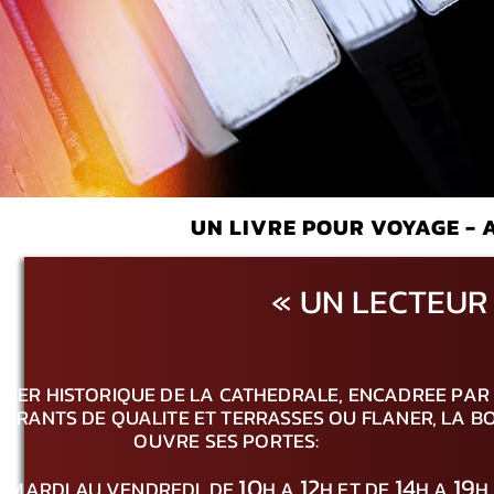
UN LIVRE POUR VOYAGE - 
«
UN LECTEUR
TIER HISTORIQUE DE LA CATHEDRALE, ENCADREE PAR
AURANTS DE QUALITE ET TERRASSES OU FLANER, LA 
OUVRE SES PORTES:
10
12
14
19
U MARDI AU VENDREDI, DE
H A
H ET DE
H A
H